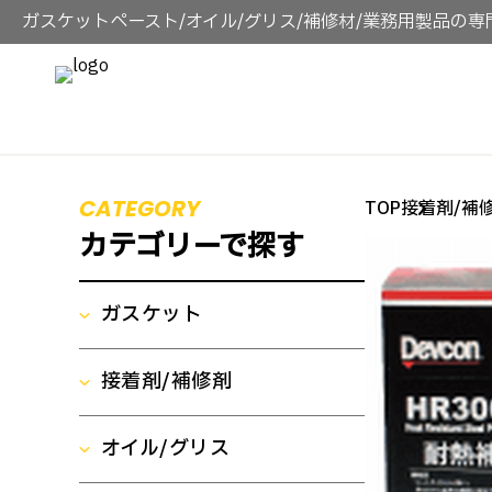
ガスケットペースト/オイル/グリス/補修材/業務用製品の専
CATEGORY
TOP
接着剤/補
カテゴリーで探す
ガスケット
接着剤/補修剤
ガスケット製品一覧
オイル/グリス
接着剤/補修剤製品一覧
ガスケットペースト