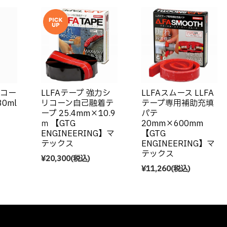
ンコー
LLFAテープ 強力シ
LLFAスムース LLFA
0ml
リコーン自己融着テ
テープ専用補助充填
ープ 25.4mm×10.9
パテ
ｍ 【GTG
20mm×600mm
ENGINEERING】マ
【GTG
テックス
ENGINEERING】マ
テックス
¥20,300
(税込)
¥11,260
(税込)