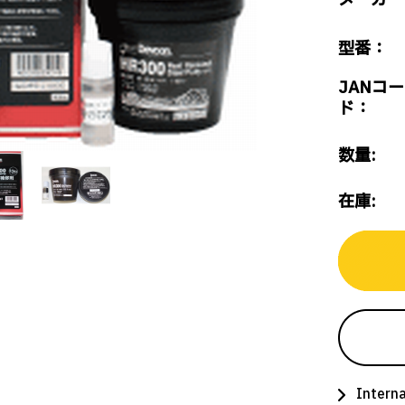
メーカー
型番：
JANコー
ド：
数量:
在庫:
Interna