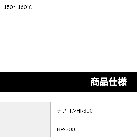
150～160℃
g
商品仕様
デブコンHR300
HR-300