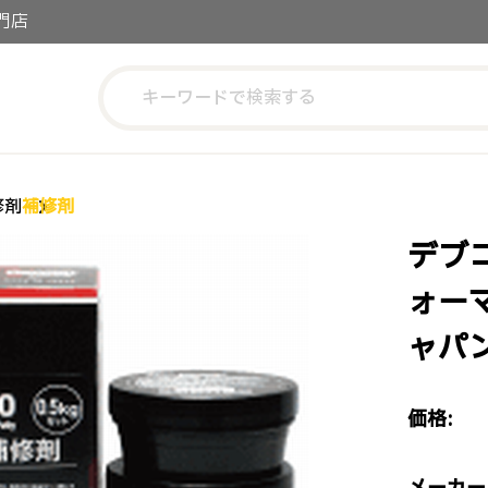
門店
修剤
補修剤
デブコ
ォー
ャパ
価格: