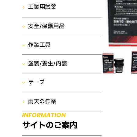
オイル/グリス関連製品一
工業用試薬
補修剤
液状ガスケット
覧
安全/保護用品
潤滑油
シール剤/シール材
作業工具
安全/保護用品一覧
油吸着材/処理剤
塗装/養生/内装
作業工具製品一覧
作業服
テープ
塗装関連製品一覧
スパナ/レンチ
レインスーツ
雨天の作業
テープ製品一覧
塗料
ペンチ/プライヤ/ニッパ
メガネ/ゴーグル
INFORMATION
養生テープ
塗料関連消耗品
サイトのご案内
はさみ/カッター
マスク