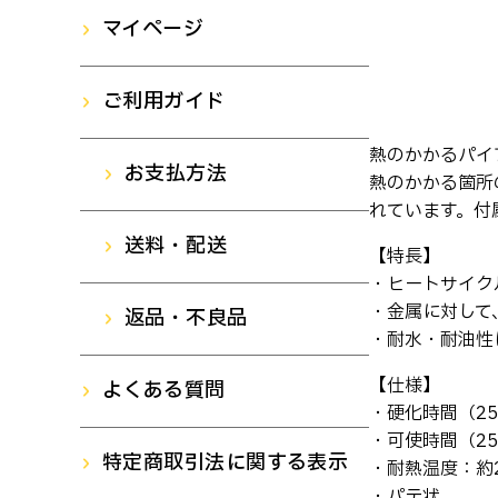
標識テープ
ドライバー/ビット
マイページ
手袋
梱包テープ
ご利用ガイド
靴
熱のかかるパイ
保護テープ
お支払方法
熱のかかる箇所
れています。付
補修テープ
送料・配送
【特長】
・ヒートサイク
・金属に対して
返品・不良品
・耐水・耐油性
【仕様】
よくある質問
・硬化時間（25
・可使時間（25
特定商取引法に関する表示
・耐熱温度：約2
・パテ状