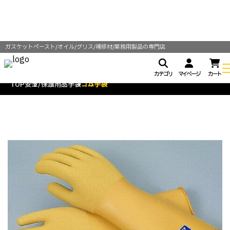
ガスケットペースト/オイル/グリス/補修材/業務用製品の専門店
カテゴリ
マイページ
カート
TOP
安全/保護用品
手袋
ゴム手袋