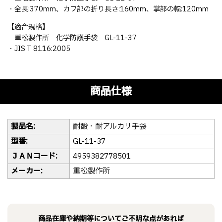
・全長:370mm、カフ部の折り長さ:160mm、掌部の幅:120mm
【適合規格】
重松製作所 化学防護手袋 GL-11-37
・JIS T 8116:2005
商品仕様
製品名:
耐酸・耐アルカリ手袋
型番:
GL-11-37
ＪＡＮコード:
4959382778501
メーカー:
重松製作所
商品在庫や納期等についてご不明な点があれば