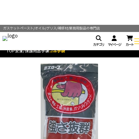
ガスケットペースト/オイル/グリス/補修材/業務用製品の専門店
カテゴリ
マイページ
カート
TOP
安全/保護用品
手袋
ゴム手袋