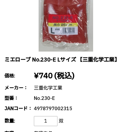
ミエローブ No.230-E Lサイズ 【三重化学工業】
¥740
(税込)
価格:
メーカー：
三重化学工業
型番：
No.230-E
JANコード：
4978797002315
数量:
双