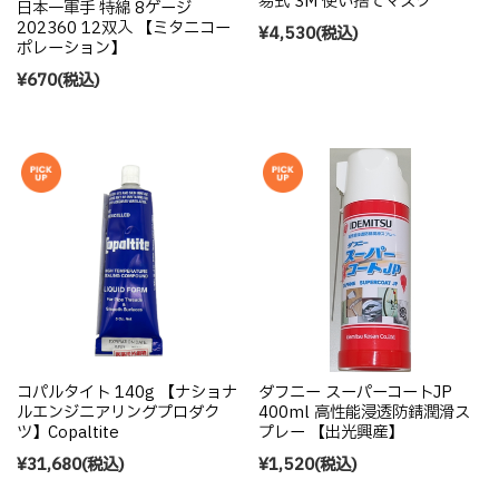
易式 3M 使い捨てマスク
日本一軍手 特綿 8ゲージ
202360 12双入 【ミタニコー
¥4,530
(税込)
ポレーション】
¥670
(税込)
コパルタイト 140g 【ナショナ
ダフニー スーパーコートJP
ルエンジニアリングプロダク
400ml 高性能浸透防錆潤滑ス
ツ】Copaltite
プレー 【出光興産】
¥31,680
(税込)
¥1,520
(税込)