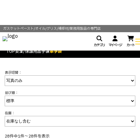
ガスケットペースト/オイル/グリス/補修材/業務用製品の専門店
カテゴリ
マイページ
カート
TOP
安全/保護用品
手袋
革手袋
表示切替：
並び順：
在庫：
28件中1件～28件を表示