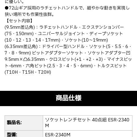
に優しい。
●72山ギア採用のラチェットハンドルで、細やかな動きを実現し
狭い場所でも作業性抜群。
【セット内容】
(9.5mm差込角)：ラチェットハンドル・エクステンションバー
(75・150mm)・ユニバーサルジョイント・ディープソケット
(10・12・13・14・17mm)・ソケット(10～19mm)
(6.35mm差込角)：ドライバー型ハンドル・ソケット(5・5.5・6・
7・8・9mm) ビットアダプターソケット・ソケットアダプター凹
9.5mm×凸6.35mm・クロスビット(+1・+2・+3)・マイナスビッ
ト-6mm・六角ビット(2.5・3・4・5・6mm)・トルクスビット
(T10H・T15H・T20H)
商品仕様
ソケットレンチセット 40点組 ESR-2340
製品名:
M
型番:
ESR-2340M