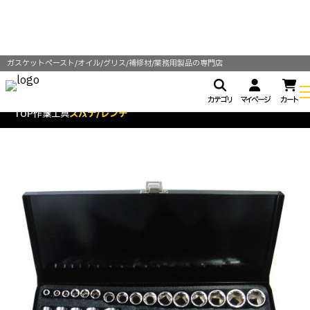
ガスケットペースト/オイル/グリス/補修材/業務用製品の専門店
カテゴリ
マイページ
カート
TOP
作業工具
スパナ/レンチ